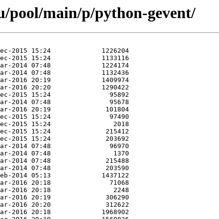
u/pool/main/p/python-gevent/