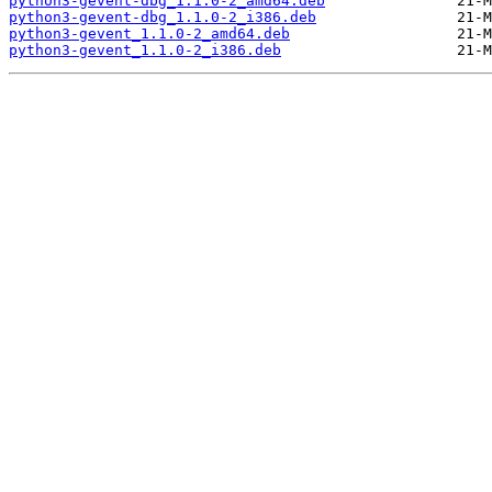
python3-gevent-dbg_1.1.0-2_amd64.deb
python3-gevent-dbg_1.1.0-2_i386.deb
python3-gevent_1.1.0-2_amd64.deb
python3-gevent_1.1.0-2_i386.deb