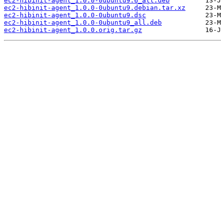
ec2-hibinit-agent_1.0.0-0ubuntu9.6_all.deb
ec2-hibinit-agent_1.0.0-0ubuntu9.debian.tar.xz
ec2-hibinit-agent_1.0.0-0ubuntu9.dsc
ec2-hibinit-agent_1.0.0-0ubuntu9_all.deb
ec2-hibinit-agent_1.0.0.orig.tar.gz